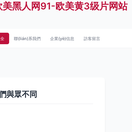
欧美黑人网91-欧美黄3级片网站
大全
聯(lián)系我們
企業(yè)信息
訪客留言
何它們與眾不同