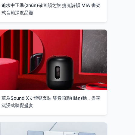
追求中正準(zhǔn)確音韻之旅 捷克詩韻 MIA 書架
式音箱深度品鑒
華為Sound X立體聲套裝 雙音箱聯(lián)動，盡享
沉浸式聽覺盛宴