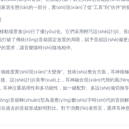
(tài)的一部分，實(shí)現(xiàn)了從“工具”到“伙伴”
號
動場景進(jìn)行了優(yōu)化。它們采用輕巧設(shè)計(jì
hǎn)品打破了傳統(tǒng)音箱固定放置的局限，賦予音頻設(shè)
的需求，讓音樂隨時(shí)隨地相伴。
個維度實(shí)現(xiàn)“大變身”。技術(shù)整合方面，耳神積極擁
接。設(shè)計(jì)美學(xué)上，耳神融合現(xiàn)代簡約風(
)層面，耳神注重易用性和多功能性，如一鍵配對、多設(shè)備切
ng)音箱轉(zhuǎn)型為適應(yīng)數(shù)字時(shí)代
在過去的音箱形成鮮明對比。對于消費(fèi)者而言，選擇耳