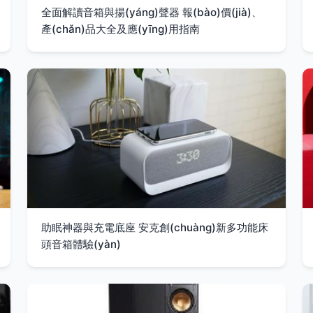
全面解讀音箱與揚(yáng)聲器 報(bào)價(jià)、
產(chǎn)品大全及應(yīng)用指南
助眠神器與充電底座 安克創(chuàng)新多功能床
頭音箱體驗(yàn)