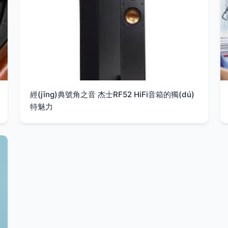
經(jīng)典號角之音 杰士RF52 HiFi音箱的獨(dú)
特魅力