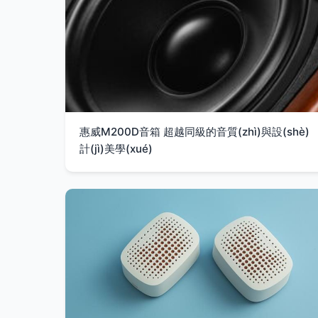
惠威M200D音箱 超越同級的音質(zhì)與設(shè)
計(jì)美學(xué)