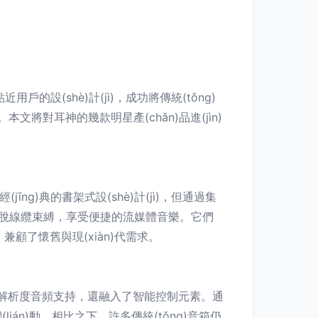
近用戶的設(shè)計(jì)，成功將傳統(tǒng)
。本文將對耳神的幾款明星產(chǎn)品進(jìn)
jīng)典的書架式設(shè)計(jì)，但通過集
)備，擺脫線纜束縛，享受便捷的流媒體音樂。它們
)音箱，兼顧了懷舊與現(xiàn)代需求。
Res高解析度音頻支持，還融入了智能控制元素。通
lián)動。相比之下，許多傳統(tǒng)音箱仍