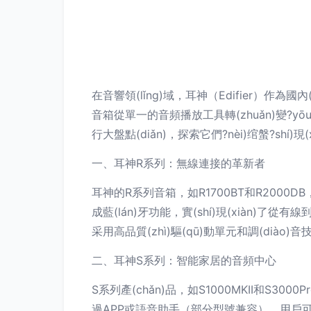
在音響領(lǐng)域，耳神（Edifier）作為國內
音箱從單一的音頻播放工具轉(zhuǎn)變?yōu)
行大盤點(diǎn)，探索它們?nèi)绾螌?shí)
一、耳神R系列：無線連接的革新者
耳神的R系列音箱，如R1700BT和R2000DB，
成藍(lán)牙功能，實(shí)現(xiàn)
采用高品質(zhì)驅(qū)動單元和調(diào)音技
二、耳神S系列：智能家居的音頻中心
S系列產(chǎn)品，如S1000MKII和
過APP或語音助手（部分型號兼容），用戶可調(d