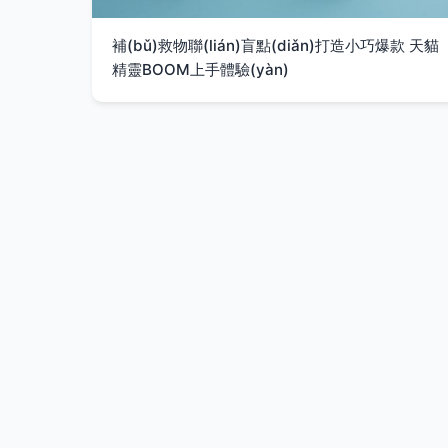
補(bǔ)救物聯(lián)盲點(diǎn)打造小巧爆款 天貓
精靈BOOM上手體驗(yàn)