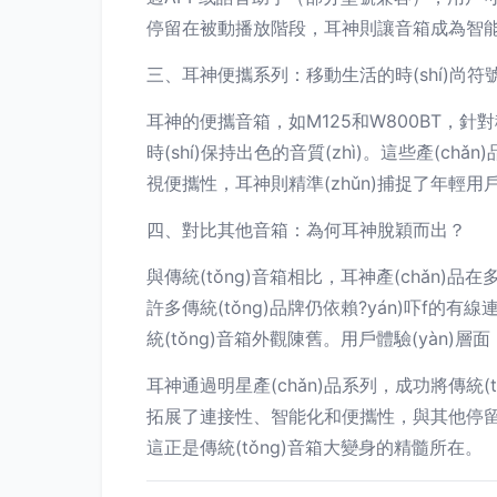
停留在被動播放階段，耳神則讓音箱成為智能家居生態
三、耳神便攜系列：移動生活的時(shí)尚符
耳神的便攜音箱，如M125和W800BT，針對移
時(shí)保持出色的音質(zhì)。這些產(c
視便攜性，耳神則精準(zhǔn)捕捉了年輕用戶
四、對比其他音箱：為何耳神脫穎而出？
與傳統(tǒng)音箱相比，耳神產(chǎn)品在多
許多傳統(tǒng)品牌仍依賴?yán)吓f的有線連
統(tǒng)音箱外觀陳舊。用戶體驗(yàn
耳神通過明星產(chǎn)品系列，成功將傳統(tǒ
拓展了連接性、智能化和便攜性，與其他停留
這正是傳統(tǒng)音箱大變身的精髓所在。