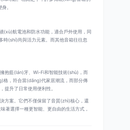
的變身。
)、長續(xù)航電池和防水功能，適合戶外使用，同
備更多時(shí)尚與活力元素。而其他音箱往往忽
抱藍(lán)牙、Wi-Fi和智能技術(shù)，而
fēng)格，符合當(dāng)代家居潮流，而部分傳
換等，提升了日常使用便利性。
的音頻解決方案。它們不僅保留了音質(zhì)核心，還
神意味著選擇一種更智能、更自由的生活方式，