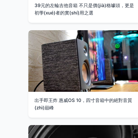
39元的左輪吉他音箱 不只是價(jià)格噱頭，更是
初學(xué)者的實(shí)用之選
出手即王炸 惠威OS 10，四寸音箱中的絕對音質
(zhì)巔峰