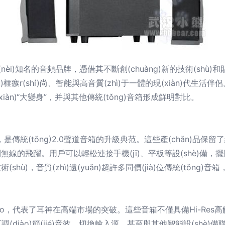
(nèi)知名的音頻品牌，憑借其不斷創(chuàng)新的技術(shù)和貼
榧瘯r(shí)尚、智能與高音質(zhì)于一體的現(xiàn)代生活伴侶
現(xiàn)“大變身”，并與其他傳統(tǒng)音箱形成鮮明對比。
是傳統(tǒng)2.0聲道音箱的升級典范。這些產(chǎn)品保留了經(
了從有線到無線的飛躍。用戶可以輕松連接手機(jī)、平板等設(shè
術(shù)，音質(zhì)遠(yuǎn)超許多同價(jià)位傳統(tǒng
S3000Pro，代表了耳神在高端市場的突破。這些音箱不僅具備Hi-
iào)節(jié)音效、切換輸入源，甚至與其他智能設(shè)備聯(