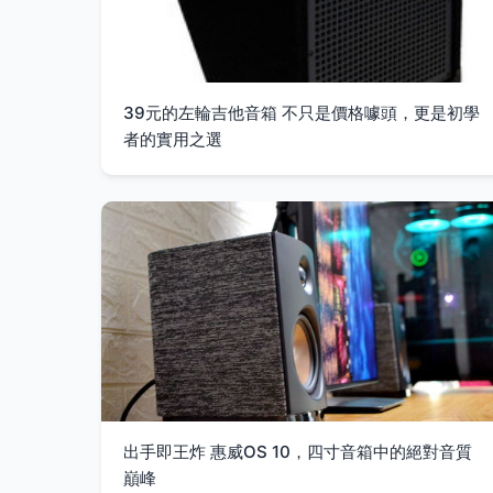
39元的左輪吉他音箱 不只是價格噱頭，更是初學
者的實用之選
出手即王炸 惠威OS 10，四寸音箱中的絕對音質
巔峰