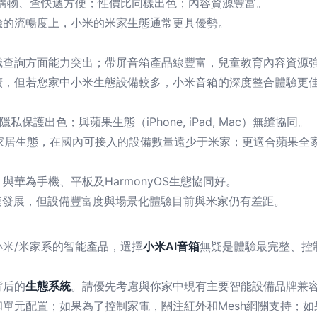
購物、查快遞方便；性價比同樣出色；內容資源豐富。
驗的流暢度上，小米的米家生態通常更具優勢。
識查詢方面能力突出；帶屏音箱產品線豐富，兒童教育內容資源
廣，但若您家中小米生態設備較多，小米音箱的深度整合體驗更
保護出色；與蘋果生態（iPhone, iPad, Mac）無縫協同。
智能家居生態，在國內可接入的設備數量遠少于米家；更適合蘋果全
華為手機、平板及HarmonyOS生態協同好。
快速發展，但設備豐富度與場景化體驗目前與米家仍有差距。
米/米家系的智能產品，選擇
小米AI音箱
無疑是體驗最完整、控
。
背后的
生態系統
。請優先考慮與你家中現有主要智能設備品牌兼
單元配置；如果為了控制家電，關注紅外和Mesh網關支持；