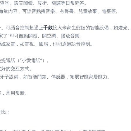
氣查詢、設置鬧鐘、算術、翻譯等日常問答。
等海量內容，可語音點播音樂、有聲書、兒童故事、電臺等。
一。可語音控制超過
上千款
接入米家生態鏈的智能設備，如燈光
家了”即可自動開燈、開空調、播放音樂。
傳統家電，如電視、風扇，也能通過語音控制。
提通話（“小愛電話”）。
友好的交互方式。
牙子設備，如智能門鎖、傳感器，拓展智能家居能力。
能，常用常新。
對比：