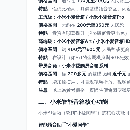
價格區間
：通常在
100元至200元
人民幣左
特點
：性價比極高，具備基礎語音交互、內
主流級：小米小愛音箱 / 小米小愛音箱Pro
價格區間
：大約在
200元至350元
人民幣。
特點
：音質有顯著提升（Pro版低音更出色
高端級：小米小愛音箱Art / 小米小愛音箱H
價格區間
：約
400元至600元
人民幣或更高
特點
：在設計（如Art的金屬機身與RGB
帶屏音箱：小米小愛觸屏音箱系列
價格區間
：從
200多元
的基礎版到
近千元
特點
：增加觸摸屏，可實現視頻播放、視頻
注意
：以上為參考價格，實際售價會因型號
二、小米智能音箱核心功能
小米AI音箱（統稱“小愛同學”）的核心功能
智能語音助手“小愛同學”