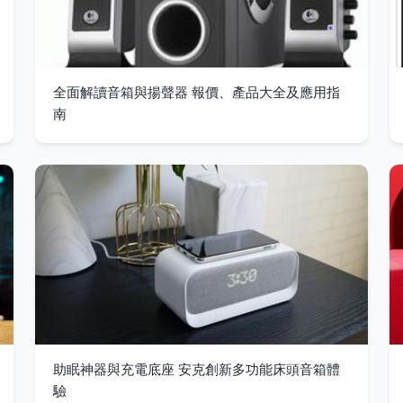
全面解讀音箱與揚聲器 報價、產品大全及應用指
南
助眠神器與充電底座 安克創新多功能床頭音箱體
驗