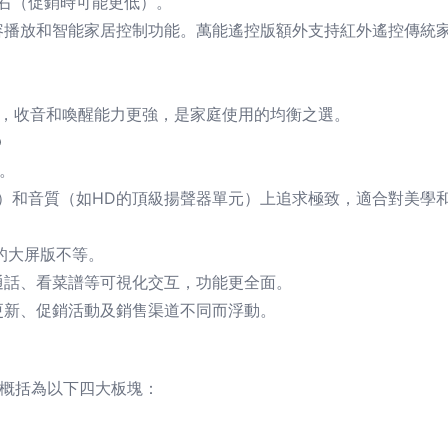
右（促銷時可能更低）。
容播放和智能家居控制功能。萬能遙控版額外支持紅外遙控傳統
），收音和喚醒能力更強，是家庭使用的均衡之選。
D
。
光效）和音質（如HD的頂級揚聲器單元）上追求極致，適合對美學
的大屏版不等。
通話、看菜譜等可視化交互，功能更全面。
更新、促銷活動及銷售渠道不同而浮動。
可概括為以下四大板塊：