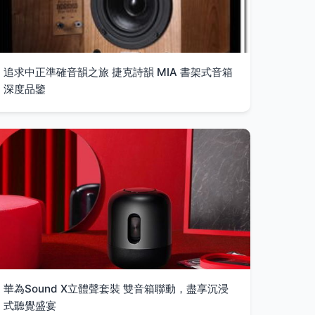
追求中正準確音韻之旅 捷克詩韻 MIA 書架式音箱
深度品鑒
華為Sound X立體聲套裝 雙音箱聯動，盡享沉浸
式聽覺盛宴