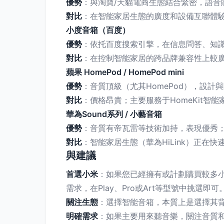
優勢
：與淘寶/天貓電商生態結合緊密，語音
對比
：在智能家居生態的廣度和設備互聯體
小度音箱（百度）
優勢
：依托百度搜索引擎，在信息問答、知
對比
：在控制智能家居的跨品牌兼容性上較
蘋果 HomePod / HomePod mini
優勢
：音質頂級（尤其HomePod），設計與隱私
對比
：價格昂貴；主要服務于HomeKit
華為Sound系列 / 小藝音箱
優勢
：音質有帝瓦雷等技術加持，表現優秀；與
對比
：智能家居生態（華為HiLink）正在
與建議
首選小米
：如果您已經擁有或計劃購買較多小
需求，在Play、Pro或Art等型號中挑選即可
關注生態
：選擇智能音箱，本質上是選擇其
明確需求
：如果主要用來聽音樂，關注音質和