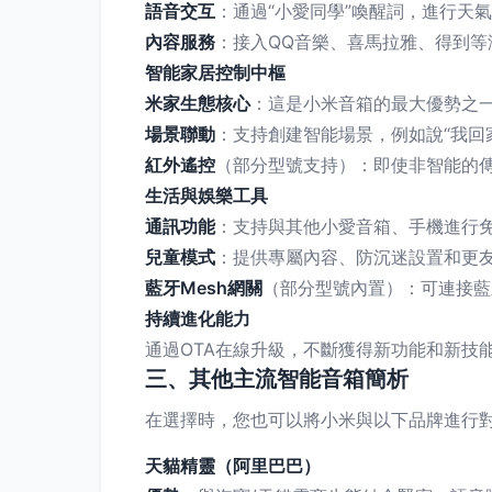
語音交互
：通過“小愛同學”喚醒詞，進行天
內容服務
：接入QQ音樂、喜馬拉雅、得到
智能家居控制中樞
米家生態核心
：這是小米音箱的最大優勢之
場景聯動
：支持創建智能場景，例如說“我回
紅外遙控
（部分型號支持）：即使非智能的
生活與娛樂工具
通訊功能
：支持與其他小愛音箱、手機進行免
兒童模式
：提供專屬內容、防沉迷設置和更
藍牙Mesh網關
（部分型號內置）：可連接藍
持續進化能力
通過OTA在線升級，不斷獲得新功能和新技
三、其他主流智能音箱簡析
在選擇時，您也可以將小米與以下品牌進行
天貓精靈（阿里巴巴）