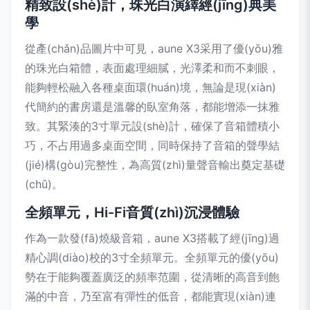
精致設(shè)計，珠光白演繹經(jīng)典美
學
從產(chǎn)品圖片中可見，aune X3采用了優(yōu)雅
的珠光白箱體，表面處理細膩，光澤柔和而不刺眼，
能夠輕松融入各種桌面環(huán)境，無論是現(xiàn)
代簡約的書房還是溫馨的臥室角落，都能增添一抹雅
致。其緊湊的3寸單元設(shè)計，確保了音箱體積小
巧，不占用過多桌面空間，同時保持了音箱的聲學結
(jié)構(gòu)完整性，為高質(zhì)量聲音輸出奠定基礎
(chǔ)。
全頻單元，Hi-Fi音質(zhì)沉浸體驗
作為一款發(fā)燒級音箱，aune X3搭載了經(jīng)過
精心調(diào)校的3寸全頻單元。全頻單元的優(yōu)
勢在于能夠覆蓋廣泛的頻率范圍，從清晰的高音到飽
滿的中音，乃至富有彈性的低音，都能實現(xiàn)連