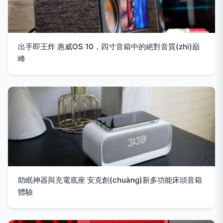
出手即王炸 惠威OS 10，四寸音箱中的絕對音質(zhì)巔
峰
助眠神器與充電底座 安克創(chuàng)新多功能床頭音箱
體驗