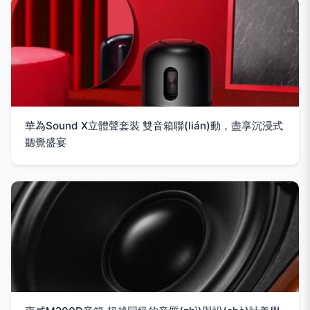
華為Sound X立體聲套裝 雙音箱聯(lián)動，盡享沉浸式
聽覺盛宴