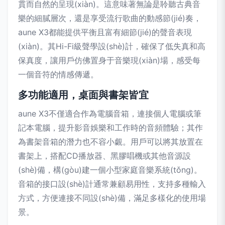
貫而自然的呈現(xiàn)。這意味著無論是聆聽古典音
樂的細膩層次，還是享受流行歌曲的動感節(jié)奏，
aune X3都能提供平衡且富有細節(jié)的聲音表現
(xiàn)。其Hi-Fi級聲學設(shè)計，確保了低失真和高
保真度，讓用戶仿佛置身于音樂現(xiàn)場，感受每
一個音符的情感傳遞。
多功能適用，桌面與書架皆宜
aune X3不僅適合作為電腦音箱，連接個人電腦或筆
記本電腦，提升影音娛樂和工作時的音頻體驗；其作
為書架音箱的潛力也不容小覷。用戶可以將其放置在
書架上，搭配CD播放器、黑膠唱機或其他音源設
(shè)備，構(gòu)建一個小型家庭音樂系統(tǒng)。
音箱的接口設(shè)計通常兼顧易用性，支持多種輸入
方式，方便連接不同設(shè)備，滿足多樣化的使用場
景。