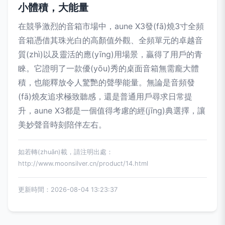
小體積，大能量
在競爭激烈的音箱市場中，aune X3發(fā)燒3寸全頻
音箱憑借其珠光白的高顏值外觀、全頻單元的卓越音
質(zhì)以及靈活的應(yīng)用場景，贏得了用戶的青
睞。它證明了一款優(yōu)秀的桌面音箱無需龐大體
積，也能釋放令人驚艷的聲學能量。無論是音頻發
(fā)燒友追求極致聽感，還是普通用戶尋求日常提
升，aune X3都是一個值得考慮的經(jīng)典選擇，讓
美妙聲音時刻陪伴左右。
如若轉(zhuǎn)載，請注明出處：
http://www.moonsilver.cn/product/14.html
更新時間：2026-08-04 13:23:37