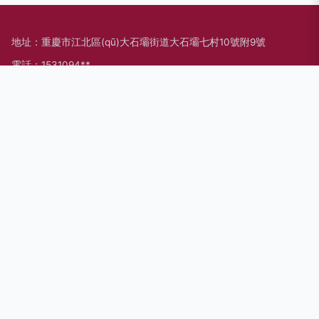
地址：重慶市江北區(qū)大石壩街道大石壩七村10號附9號
電話：1531094**
Copyright © 2026
www.moonsilver.cn
其他音箱
重慶笑口常開科
技有限公司
其他音箱
版權(quán)所有
Sitemap
感谢您访问我们的网站，您可能还对以下资源感兴趣：潜江簇谠
商贸有限公司
欧美韩日性色A|欧美韩色图|欧美黑人sss|欧美黑人巨大极品|欧
美黑人网91|欧美黄3级片网站欧美|欧美黄TV|欧美黄色A|欧美黄
色AA片|欧美黄色AV
网站地图
日本一级大片
微拍福利在线观看
91香蕉APP
国产二区三区
国
韩国电影片 神马影院福利午夜 国产91 久久午夜无码码 欧美成人官网 人妖色情男女网