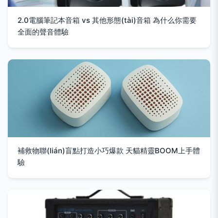
2.0電腦筆記本音箱 vs 其他形態(tài)音箱 為什么你需要
全面的聲音體驗
補救物聯(lián)盲點打造小巧爆款 天貓精靈BOOM上手體
驗