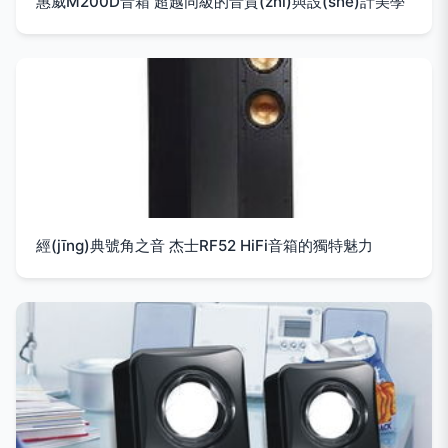
惠威M200D音箱 超越同級的音質(zhì)與設(shè)計美學
經(jīng)典號角之音 杰士RF52 HiFi音箱的獨特魅力