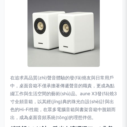
在追求高品質(zhì)聲音體驗的發(fā)燒友與日常用戶
中，桌面音箱不僅承擔著傳遞聲音的職責，更成為點
綴工作與生活空間的藝術(shù)品。aune X3發(fā)燒3
寸全頻音箱，以其經(jīng)典的珠光白設(shè)計與出
色的Hi-Fi性能，在眾多電腦音箱與書架音箱中脫穎而
出，成為桌面音頻系統(tǒng)的理想伴侶。